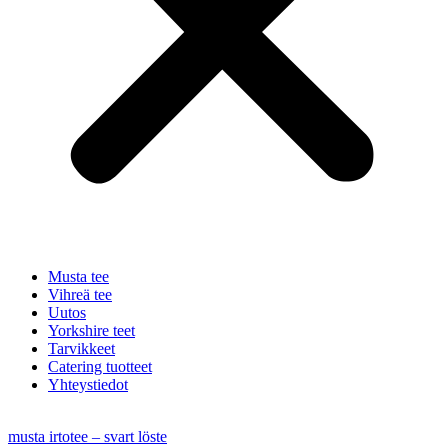
Musta tee
Vihreä tee
Uutos
Yorkshire teet
Tarvikkeet
Catering tuotteet
Yhteystiedot
musta irtotee – svart löste