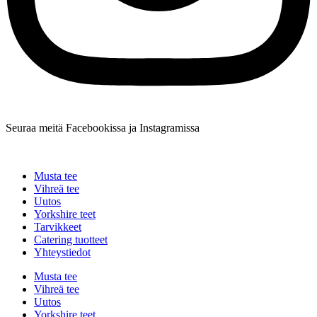
Seuraa meitä Facebookissa ja Instagramissa
Musta tee
Vihreä tee
Uutos
Yorkshire teet
Tarvikkeet
Catering tuotteet
Yhteystiedot
Musta tee
Vihreä tee
Uutos
Yorkshire teet