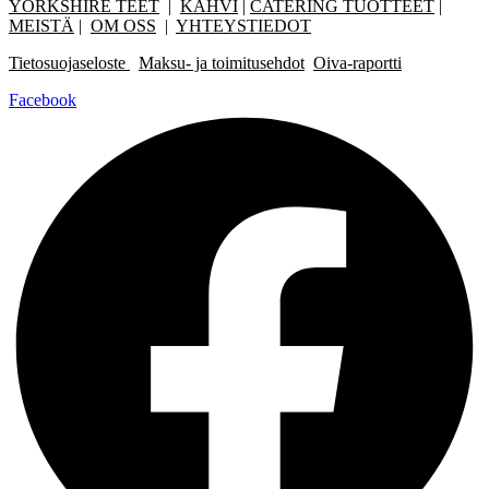
YORKSHIRE TEET
|
KAHVI
|
CATERING TUOTTEET
|
MEISTÄ
|
OM OSS
|
YHTEYSTIEDOT
Tietosuojaseloste
Maksu- ja toimitusehdot
Oiva-raportti
Facebook