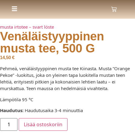
musta irtotee – svart löste
Venäläistyyppinen
musta tee, 500 G
14,50
€
Pehmeä, venäläistyyppinen musta tee Kiinasta. Musta “Orange
Pekoe” -luokitus, joka on yleinen tapa luokitella mustan teen
lehtiä, erityisesti pitkien ja kokonaisien lehtien laatu – ei
murskattua. Teen maussa on hedelmäisiä vivahteita.
Lämpötila 95 °C
Haudutus:
Haudutusaika 3-4 minuuttia
Lisää ostoskoriin