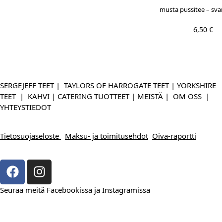
musta pussitee – sva
6,50
€
SERGEJEFF TEET
|
TAYLORS OF HARROGATE TEET
|
YORKSHIRE
TEET
|
KAHVI
|
CATERING TUOTTEET
|
MEISTÄ
|
OM OSS
|
YHTEYSTIEDOT
Tietosuojaseloste
Maksu- ja toimitusehdot
Oiva-raportti
Seuraa meitä Facebookissa ja Instagramissa