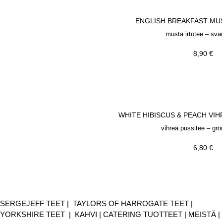
ENGLISH BREAKFAST MUS
musta irtotee – svar
8,90
€
WHITE HIBISCUS & PEACH VIH
vihreä pussitee – gr
6,80
€
SERGEJEFF TEET
|
TAYLORS OF HARROGATE TEET
|
YORKSHIRE TEET
|
KAHVI
|
CATERING TUOTTEET
|
MEISTÄ
|