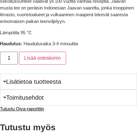
sekoitussuhteet vaalivat yli 100 vuotta vanhaa reseptiä. Jaavan
musta tee on peräisin Indonesian Jaavan saarelta, jonka trooppinen
ilmasto, vuoristoalueet ja vulkaaninen maaperä tekevät saaresta
erinomaisen paikan teenviljelyyn.
Lämpötila 95 °C
Haudutus:
Haudutusaika 3-4 minuuttia
Lisää ostoskoriin
Lisätietoa tuotteesta
Toimitusehdot
Tutustu Oiva-raporttiin
Tutustu myös